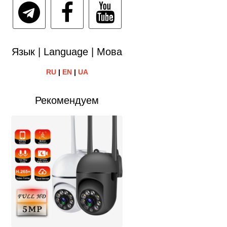
Язык | Language | Мова
RU
|
EN
|
UA
Рекомендуем