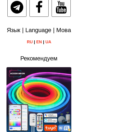
Язык | Language | Мова
RU
|
EN
|
UA
Рекомендуем