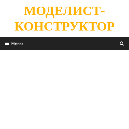
Перейти
МОДЕЛИСТ-
к
содержимому
КОНСТРУКТОР
Меню