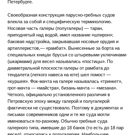
Петербурге.
Своеобразная конструкция парусно-гребных судов
влекла за собой и специфическую терминологию.
Носовая часть галеры (полугалеры) — таран,
приподнятый над водой, имел название «шпирон»;
баковая надстройка, закрывавшая носовые орудия и
артиллеристов,— «рамбат». Вынесенные за борта на
специальных кницах брусья со штыревыми уключинами
(шкармами) для весел назывались «постицы». По
диаметральной плоскости галеры от рамбата до
тендалета (легкого навеса на юте) шел помост —
«куршея». Фок-мачта на галере называлась «тринкет»,
грот-мачта — «майстра», бизань-мачта — «мезана».
Четкого, официально установленного различия в
Петровскую эпоху между галерой и полугалерой
фактически не существовало. Поэтому в документах и
письмах современников одни и те же суда могли
именоваться по-разному. Обычно гребные суда
галерного типа, имевшие до 18 банок (то есть до 18 пар
весел), относились к полугалерам. Наибольшее