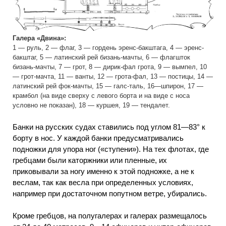
Галера «Двина»:
1 — руль, 2 — флаг, 3 — гордень эренс-бакштага, 4 — эренс-
бакштаг, 5 — латинский рей бизань-мачты, 6 — флагшток
бизань-мачты, 7 — грот, 8 — дирик-фал грота, 9 — вымпел, 10
— грот-мачта, 11 — ванты, 12 — грота-фал, 13 — постицы, 14 —
латинский рей фок-мачты, 15 — галс-таль, 16—шпирон, 17 —
крамбол (на виде сверху с левого борта и на виде с носа
условно не показан), 18 — куршея, 19 — тендалет.
Банки на русских судах ставились под углом 81—83° к
борту в нос. У каждой банки предусматривались
подножки для упора ног («ступени»). На тех флотах, где
гребцами были каторжники или пленные, их
приковывали за ногу именно к этой подножке, а не к
веслам, так как весла при определенных условиях,
например при достаточном попутном ветре, убирались.
Кроме гребцов, на полугалерах и галерах размещалось