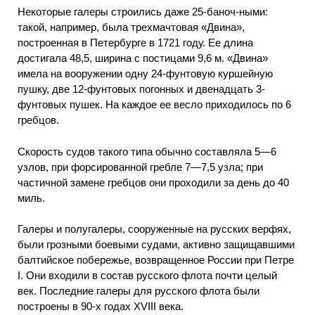
Некоторые галеры строились даже 25-баноч-ными:
такой, например, была трехмачтовая «Двина»,
построенная в Петербурге в 1721 году. Ее длина
достигала 48,5, ширина с постицами 9,6 м. «Двина»
имела на вооружении одну 24-фунтовую куршейную
пушку, две 12-фунтовых погонных и двенадцать 3-
фунтовых пушек. На каждое ее весло приходилось по 6
гребцов.
Скорость судов такого типа обычно составляла 5—6
узлов, при форсированной гребле 7—7,5 узла; при
частичной замене гребцов они проходили за день до 40
миль.
Галеры и полугалеры, сооруженные на русских верфях,
были грозными боевыми судами, активно защищавшими
балтийское побережье, возвращенное России при Петре
I. Они входили в состав русского флота почти целый
век. Последние галеры для русского флота были
построены в 90-х годах XVIII века.