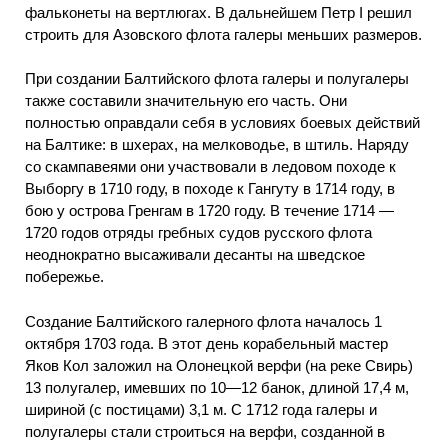
фальконеты на вертлюгах. В дальнейшем Петр I решил
строить для Азовского флота галеры меньших размеров.
При создании Балтийского флота галеры и полугалеры
также составили значительную его часть. Они
полностью оправдали себя в условиях боевых действий
на Балтике: в шхерах, на мелководье, в штиль. Наряду
со скампавеями они участвовали в ледовом походе к
Выборгу в 1710 году, в походе к Гангуту в 1714 году, в
бою у острова Гренгам в 1720 году. В течение 1714 —
1720 годов отряды гребных судов русского флота
неоднократно высаживали десанты на шведское
побережье.
Создание Балтийского галерного флота началось 1
октября 1703 года. В этот день корабельный мастер
Яков Кол заложил на Олонецкой верфи (на реке Свирь)
13 полугалер, имевших по 10—12 банок, длиной 17,4 м,
шириной (с постицами) 3,1 м. С 1712 года галеры и
полугалеры стали строиться на верфи, созданной в