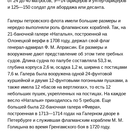
от 24 до 40 матросов, 9—14 офицеров и унтер-офицеров
и 125—150 солдат для абордажа или десанта.
Галеры петровского флота имели большие размеры и
нередко выполняли роль флагманских кораблей. Так, на
21-баночной галере «Наталья», построенной на
Олонецкой верфи в 1708 году, держал свой флаг
генерал-адмирал Ф. М. Апраксин. Ее размеры и
вооружение дают представление об этом типе гребных
судов. Длина судна по палубе составляла 53,3 м,
глубина корпуса 2,6 м, осадка 1,2 м, ширина с постицами
7,6 м. Галера была вооружена одной 24-фунтовой
куршейной и двумя 12-фунтовыми погонными пушками, а
также имела 12 «басов на вертлюгах», то есть 12
небольших пушек, укрепленных на постицах. На каждое
весло «Натальи» приходилось по 5 гребцов. Еще
большей была 22-баночная галера «Фивра»,
построенная в 1713—1714 годах на Галерном дворе в
Петербурге и служившая флагманским кораблем М. М.
Голицына во время Гренгамского боя в 1720 году.