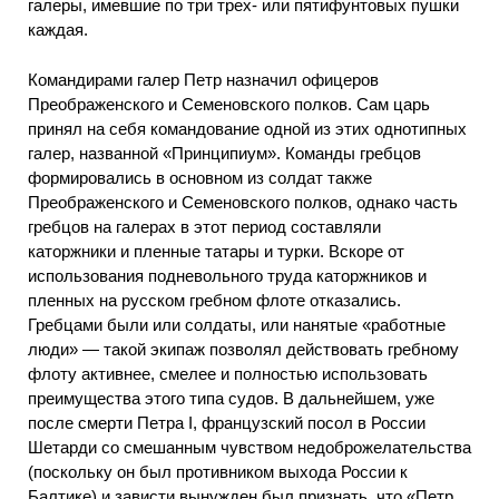
галеры, имевшие по три трех- или пятифунтовых пушки
каждая.
Командирами галер Петр назначил офицеров
Преображенского и Семеновского полков. Сам царь
принял на себя командование одной из этих однотипных
галер, названной «Принципиум». Команды гребцов
формировались в основном из солдат также
Преображенского и Семеновского полков, однако часть
гребцов на галерах в этот период составляли
каторжники и пленные татары и турки. Вскоре от
использования подневольного труда каторжников и
пленных на русском гребном флоте отказались.
Гребцами были или солдаты, или нанятые «работные
люди» — такой экипаж позволял действовать гребному
флоту активнее, смелее и полностью использовать
преимущества этого типа судов. В дальнейшем, уже
после смерти Петра I, французский посол в России
Шетарди со смешанным чувством недоброжелательства
(поскольку он был противником выхода России к
Балтике) и зависти вынужден был признать, что «Петр