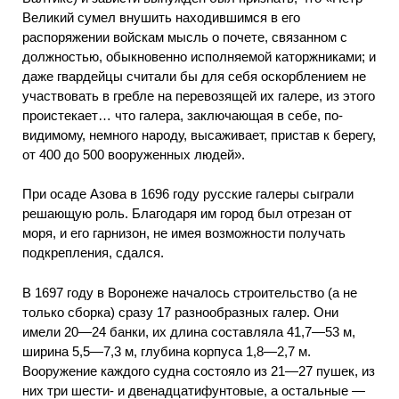
Великий сумел внушить находившимся в его
распоряжении войскам мысль о почете, связанном с
должностью, обыкновенно исполняемой каторжниками; и
даже гвардейцы считали бы для себя оскорблением не
участвовать в гребле на перевозящей их галере, из этого
проистекает… что галера, заключающая в себе, по-
видимому, немного народу, высаживает, пристав к берегу,
от 400 до 500 вооруженных людей».
При осаде Азова в 1696 году русские галеры сыграли
решающую роль. Благодаря им город был отрезан от
моря, и его гарнизон, не имея возможности получать
подкрепления, сдался.
В 1697 году в Воронеже началось строительство (а не
только сборка) сразу 17 разнообразных галер. Они
имели 20—24 банки, их длина составляла 41,7—53 м,
ширина 5,5—7,3 м, глубина корпуса 1,8—2,7 м.
Вооружение каждого судна состояло из 21—27 пушек, из
них три шести- и двенадцатифунтовые, а остальные —