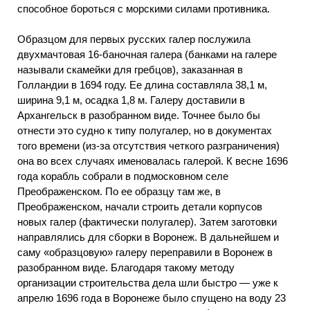
способное бороться с морскими силами противника.
Образцом для первых русских галер послужила
двухмачтовая 16-баночная галера (банками на галере
называли скамейки для гребцов), заказанная в
Голландии в 1694 году. Ее длина составляла 38,1 м,
ширина 9,1 м, осадка 1,8 м. Галеру доставили в
Архангельск в разобранном виде. Точнее было бы
отнести это судно к типу полугалер, но в документах
того времени (из-за отсутствия четкого разграничения)
она во всех случаях именовалась галерой. К весне 1696
года корабль собрали в подмосковном селе
Преображенском. По ее образцу там же, в
Преображенском, начали строить детали корпусов
новых галер (фактически полугалер). Затем заготовки
направлялись для сборки в Воронеж. В дальнейшем и
саму «образцовую» галеру переправили в Воронеж в
разобранном виде. Благодаря такому методу
организации строительства дела шли быстро — уже к
апрелю 1696 года в Воронеже было спущено на воду 23