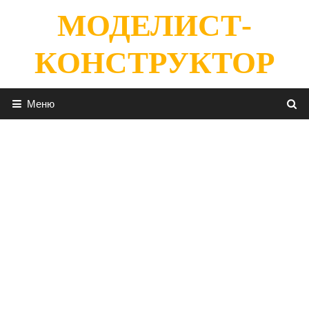
Перейти
МОДЕЛИСТ-
к
содержимому
КОНСТРУКТОР
Меню