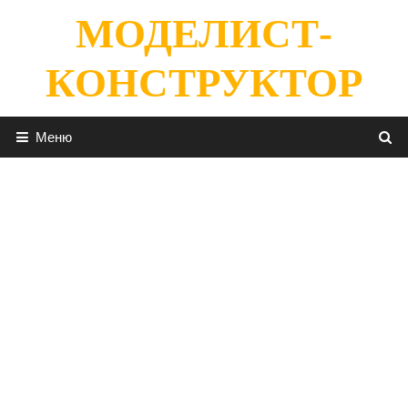
Перейти
МОДЕЛИСТ-
к
содержимому
КОНСТРУКТОР
Меню