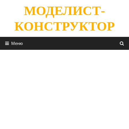
Перейти
МОДЕЛИСТ-
к
содержимому
КОНСТРУКТОР
Меню