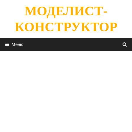
Перейти
МОДЕЛИСТ-
к
содержимому
КОНСТРУКТОР
Меню