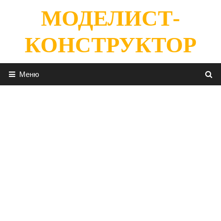
Перейти
МОДЕЛИСТ-
к
содержимому
КОНСТРУКТОР
Меню