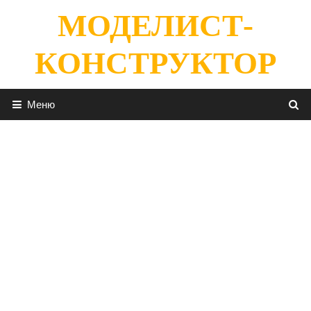
Перейти
МОДЕЛИСТ-
к
содержимому
КОНСТРУКТОР
Меню