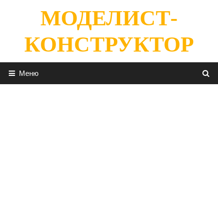
Перейти
МОДЕЛИСТ-
к
содержимому
КОНСТРУКТОР
Меню