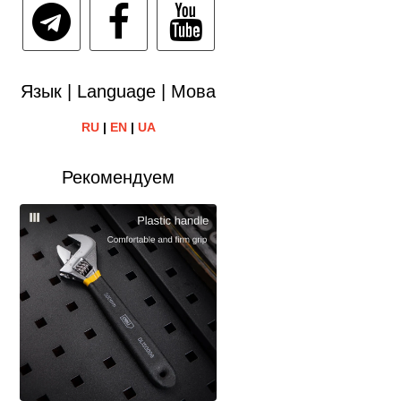
Язык | Language | Мова
RU
|
EN
|
UA
Рекомендуем