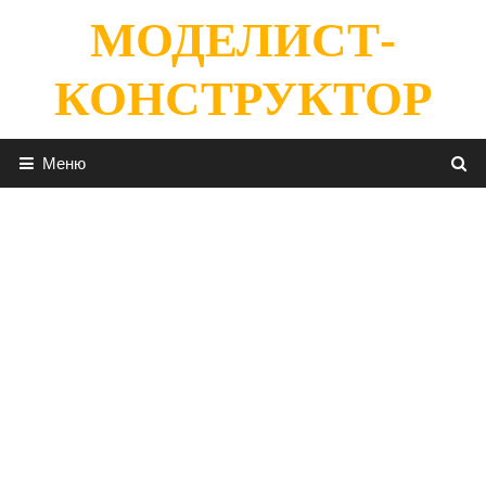
Перейти
МОДЕЛИСТ-
к
содержимому
КОНСТРУКТОР
Меню