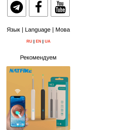
Язык | Language | Мова
RU
|
EN
|
UA
Рекомендуем