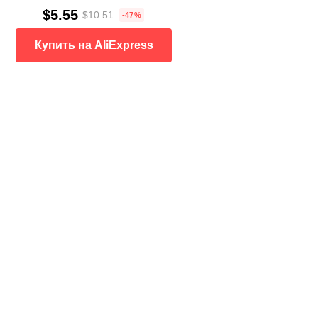
$5.55
$10.51
-47%
Купить на AliExpress