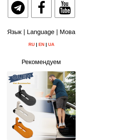
Язык | Language | Мова
RU
|
EN
|
UA
Рекомендуем