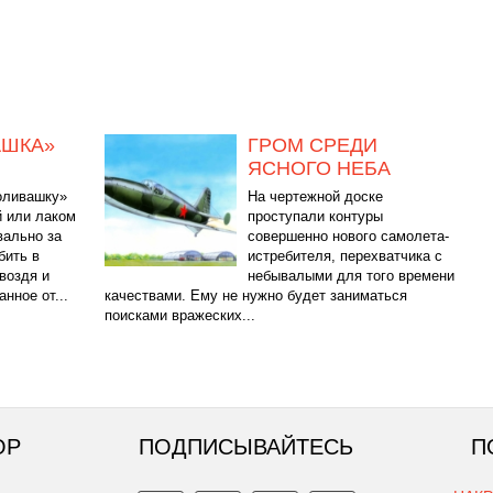
АШКА»
ГРОМ СРЕДИ
ЯСНОГО НЕБА
оливашку»
На чертежной доске
й или лаком
проступали контуры
вально за
совершенно нового самолета-
бить в
истребителя, перехватчика с
гвоздя и
небывалыми для того времени
нное от...
качествами. Ему не нужно будет заниматься
поисками вражеских...
ОР
ПОДПИСЫВАЙТЕСЬ
П