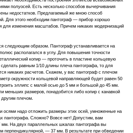
иями полуосей. Есть несколько способов вычерчивания
ишены недостатков. Предлагаемый же мною способ
ой. Для этого необходим пантограф — прибор хорошо
я для изменения масштабов. Причем никаких модернизаций
ся следующим образом. Пантограф устанавливается на
о полюс располагался в углу. Для повышения точности
еталлический копир — проточить в пластине кольцевую
а сделать равным 1/10 длины плеча пантографа, то для
ся никаких расчетов. Скажем, у вас пантограф с плечом
аметр окружности кольцевой направляющей будет равен 50
троить эллипс с малой осью до 5 мм и большой до 45 мм.
и меньших размеров, понадобится либо копир с канавкой
с другим плечом.
и осями надо отложить размеры этих осей, умноженные на
х пантографа. Сложно? Вовсе нет! Допустим, вам
37 мм. На двух параллельных шкалах пантографа вы
 им перпендикулярной, — 37 мм. В результате при обведении