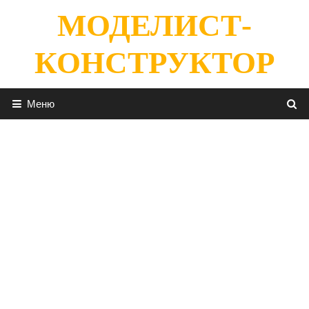
Перейти
МОДЕЛИСТ-
к
содержимому
КОНСТРУКТОР
Меню