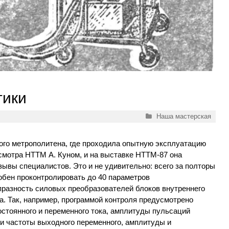
тики
Рубрики
Наша мастерская
ого метрополитена, где проходила опытную эксплуатацию
смотра НТТМ А. Куном, и на выставке НТТМ-87 она
ывы специалистов. Это и не удивительно: всего за полторы
обен проконтролировать до 40 параметров
празность силовых преобразователей блоков внутреннего
а. Так, например, программой контроля предусмотрено
стоянного и переменного тока, амплитуды пульсаций
 и частоты выходного переменного, амплитуды и