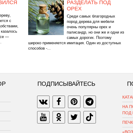
ВИЛСЯ
РАЗДЕЛАТЬ ПОД
ОРЕХ
ереву,
Среди самых благородных
ется с
пород дерева для мебели
добствами,
очень популярны орех и
 казалось
палисандр, но они же и одни из
ссе —
самых дорогих. Поэтому
.
широко применяется имитация. Один из доступных
способов -...
ОР
ПОДПИСЫВАЙТЕСЬ
П
КАТ
НА П
ПОД
ПЕЧ
«ВО