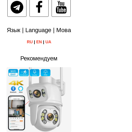
Язык | Language | Мова
RU
|
EN
|
UA
Рекомендуем