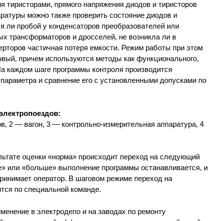
я тиристорами, прямого напряжения диодов и тиристоров
ратуры можно также проверить состояние диодов и
ся ли пробой у конденсаторов преобразователей или
ых трансформаторов и дросселей, не возникла ли в
рторов частичная потеря емкости. Режим работы при этом
овый, причем используются методы как функционального,
 На каждом шаге программы контроля производится
 параметра и сравнение его с установленными допусками по
 электропоездов:
, 2 — вагон, 3 — контрольно-измерительная аппаратура, 4
льтате оценки «норма» происходит переход на следующий
ше» или «больше» выполнение программы останавливается, и
ринимает оператор. В шаговом режиме переход на
тся по специальной команде.
менение в электродепо и на заводах по ремонту