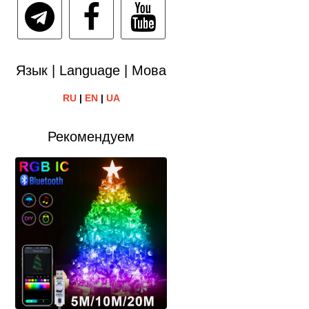
Язык | Language | Мова
RU
|
EN
|
UA
Рекомендуем