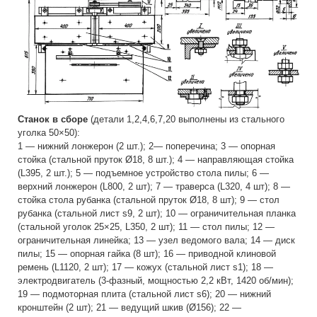
Станок в сборе
(детали 1,2,4,6,7,20 выполнены из стального
уголка 50×50):
1 — нижний лонжерон (2 шт.); 2— поперечина; 3 — опорная
стойка (стальной пруток Ø18, 8 шт.); 4 — направляющая стойка
(L395, 2 шт.); 5 — подъемное устройство стола пилы; 6 —
верхний лонжерон (L800, 2 шт); 7 — траверса (L320, 4 шт); 8 —
стойка стола рубанка (стальной пруток Ø18, 8 шт); 9 — стол
рубанка (стальной лист s9, 2 шт); 10 — ограничительная планка
(стальной уголок 25×25, L350, 2 шт); 11 — стол пилы; 12 —
ограничительная линейка; 13 — узел ведомого вала; 14 — диск
пилы; 15 — опорная гайка (8 шт); 16 — приводной клиновой
ремень (L1120, 2 шт); 17 — кожух (стальной лист s1); 18 —
электродвигатель (3-фазный, мощностью 2,2 кВт, 1420 об/мин);
19 — подмоторная плита (стальной лист s6); 20 — нижний
кронштейн (2 шт); 21 — ведущий шкив (Ø156); 22 —