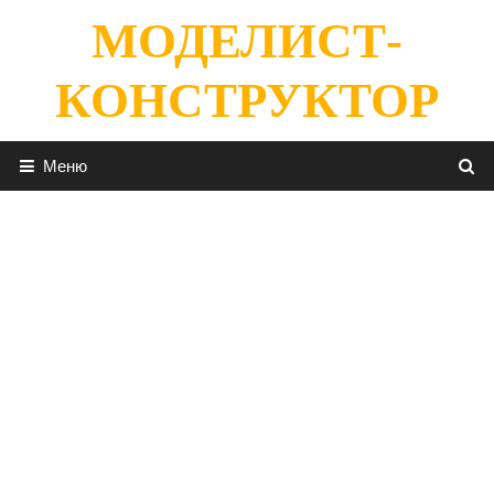
Перейти
МОДЕЛИСТ-
к
содержимому
КОНСТРУКТОР
Меню