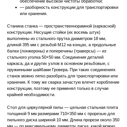
обеспечение высокой чистоты обработки;
— разборность конструкции для транспортировки
или хранения.
Станина станка — пространственнорамной (каркасной)
конструкции. Несущие стойки (их восемь штук)
выполнены из стального прутка диаметром 18 мм,
длиной 395 мм с резьбой М12 на концах, а продольные
балки (лонжероны) и поперечины (траверсы) — из
стального уголка 50×50 мм. Соединения деталей
каркаса, да и других узлов в основном резьбовые, с
пружинными шайбами Гровера. При таких соединениях
станок можно легко разобрать для транспортировки или
хранения. К тому же сварка зачастую влечет коробление
конструкции, поэтому ее применял только в случае
крайней необходимости.
Стол для циркулярной пилы — цельная стальная плита
толщиной 9 мм размерами 710×350 мм с прорезью для
пильного диска шириной 10 мм. Длина прорези около 350
мм — по максимальному диаметру диска, какой можно