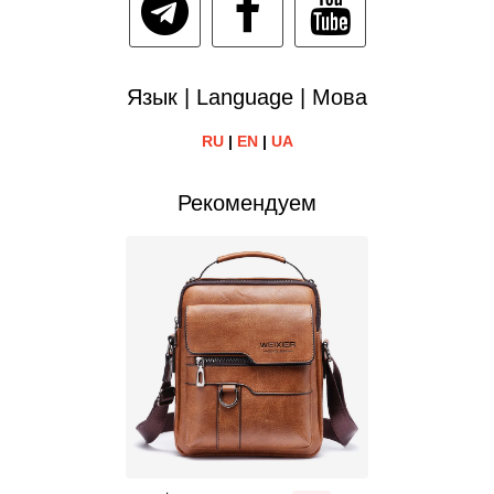
Язык | Language | Мова
RU
|
EN
|
UA
Рекомендуем