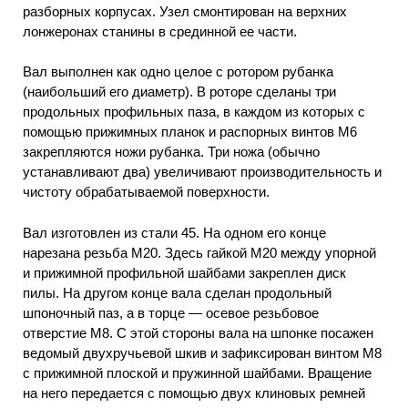
разборных корпусах. Узел смонтирован на верхних
лонжеронах станины в срединной ее части.
Вал выполнен как одно целое с ротором рубанка
(наибольший его диаметр). В роторе сделаны три
продольных профильных паза, в каждом из которых с
помощью прижимных планок и распорных винтов М6
закрепляются ножи рубанка. Три ножа (обычно
устанавливают два) увеличивают производительность и
чистоту обрабатываемой поверхности.
Вал изготовлен из стали 45. На одном его конце
нарезана резьба М20. Здесь гайкой М20 между упорной
и прижимной профильной шайбами закреплен диск
пилы. На другом конце вала сделан продольный
шпоночный паз, а в торце — осевое резьбовое
отверстие М8. С этой стороны вала на шпонке посажен
ведомый двухручьевой шкив и зафиксирован винтом М8
с прижимной плоской и пружинной шайбами. Вращение
на него передается с помощью двух клиновых ремней