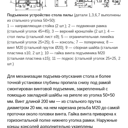
Подъемное устройство стола пилы
(детали 1,3,6,7 выполнены
из стального уголка 50×50):
1 — направляющая стойка (2 шт.); 2 — подвижная рамка
(стальной уголок 45×45); 3 — верхний кронштейн (2 шт.); 4 —
стол пилы (стальной лист s9); 5 — ограничительная линейка
(стальной уголок 25×25); 6 — консоль; 7 — поперечина; 8 —
винт М20 (стальной пруток Ø20); 9 — сборная шайба (стальная
пластина s10, 2 шт.); 10 — гайка винта подъемника М20
(стальная пластина s15); 11 — подкос (стальной уголок 25×25, 2
шт.)
Для механизации подъема-опускания стола и более
точной установки глубины пропила снизу под рамой
смонтирован винтовой подъемник, закрепленный с
помощью закладной шайбы на ригеле из уголка 50×50
мм. Винт длиной 200 мм — из стального прутка
диаметром 20 мм, на нем нарезана резьба М20 до самой
проточки около головки винта. Гайка винта приварена к
горизонтальной полке нижнего уголка рамки. Наружные
концы консолей дополнительно укреплены