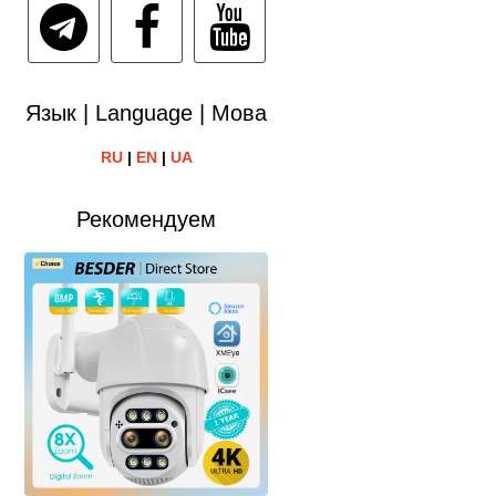
Язык | Language | Мова
RU
|
EN
|
UA
Рекомендуем