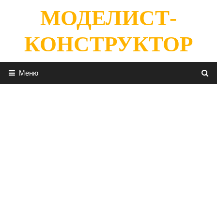
Перейти
МОДЕЛИСТ-
к
содержимому
КОНСТРУКТОР
Меню