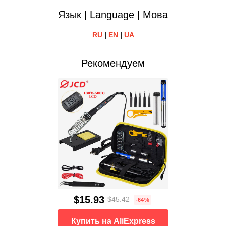
Язык | Language | Мова
RU
|
EN
|
UA
Рекомендуем
$15.93
$45.42
-64%
Купить на AliExpress