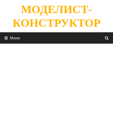
Перейти
МОДЕЛИСТ-
к
содержимому
КОНСТРУКТОР
Меню