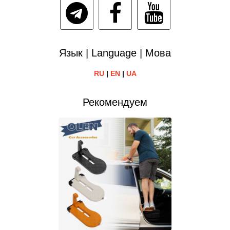
Язык | Language | Мова
RU
|
EN
|
UA
Рекомендуем