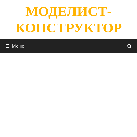
Перейти
МОДЕЛИСТ-
к
содержимому
КОНСТРУКТОР
Меню