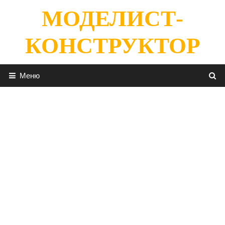
Перейти
МОДЕЛИСТ-
к
содержимому
КОНСТРУКТОР
Меню