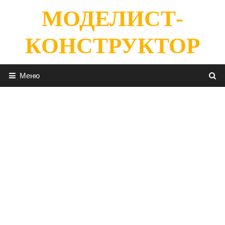
Перейти
МОДЕЛИСТ-
к
содержимому
КОНСТРУКТОР
Меню