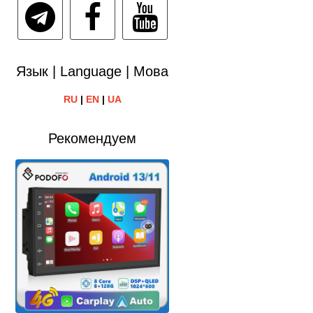
Язык | Language | Мова
RU
|
EN
|
UA
Рекомендуем