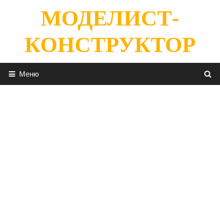
Перейти
МОДЕЛИСТ-
к
содержимому
КОНСТРУКТОР
Меню