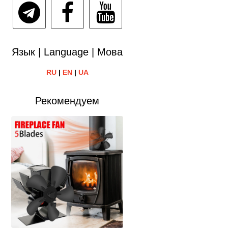
Язык | Language | Мова
RU
|
EN
|
UA
Рекомендуем