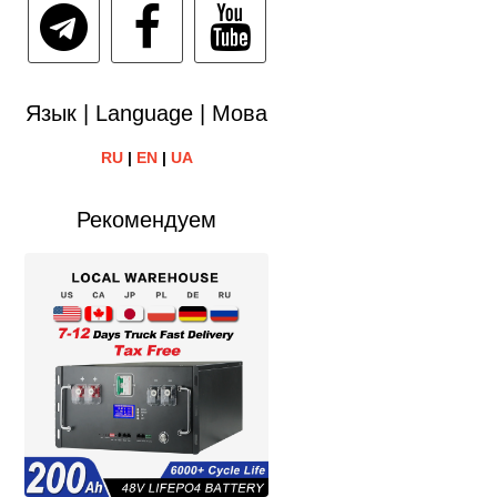
Язык | Language | Мова
RU
|
EN
|
UA
Рекомендуем