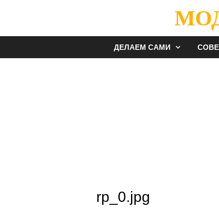
Перейти
МО
к
содержимому
ДЕЛАЕМ САМИ
СОВ
rp_0.jpg