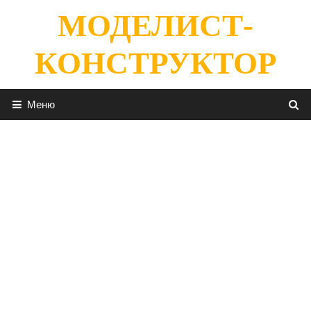
Перейти
МОДЕЛИСТ-
к
содержимому
КОНСТРУКТОР
Меню