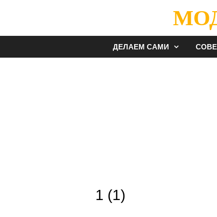
Перейти
МО
к
содержимому
ДЕЛАЕМ САМИ
СОВ
1 (1)