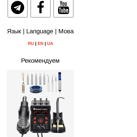
Язык | Language | Мова
RU
|
EN
|
UA
Рекомендуем