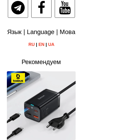
Язык | Language | Мова
RU
|
EN
|
UA
Рекомендуем