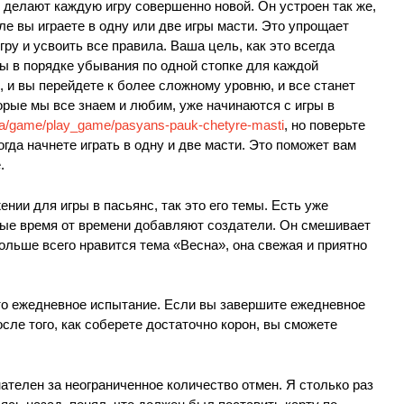
делают каждую игру совершенно новой. Он устроен так же,
ле вы играете в одну или две игры масти. Это упрощает
гру и усвоить все правила. Ваша цель, как это всегда
ы в порядке убывания по одной стопке для каждой
, и вы перейдете к более сложному уровню, и все станет
орые мы все знаем и любим, уже начинаются с игры в
k.ua/game/play_game/pasyans-pauk-chetyre-masti
, но поверьте
огда начнете играть в одну и две масти. Это поможет вам
.
нии для игры в пасьянс, так это его темы. Есть уже
рые время от времени добавляют создатели. Он смешивает
ольше всего нравится тема «Весна», она свежая и приятно
о ежедневное испытание. Если вы завершите ежедневное
осле того, как соберете достаточно корон, вы сможете
нателен за неограниченное количество отмен. Я столько раз