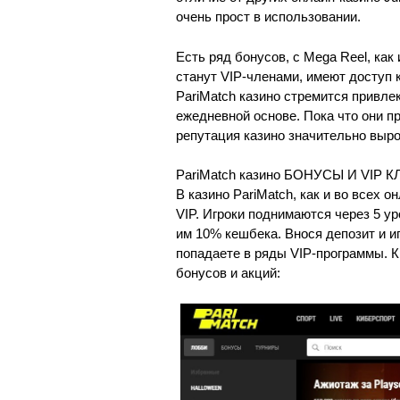
очень прост в использовании.
Есть ряд бонусов, с Mega Reel, как
станут VIP-членами, имеют доступ 
PariMatch казино стремится привлек
ежедневной основе. Пока что они п
репутация казино значительно выро
PariMatch казино БОНУСЫ И VIP К
В казино PariMatch, как и во всех
VIP. Игроки поднимаются через 5 у
им 10% кешбека. Внося депозит и и
попадаете в ряды VIP-программы. Кр
бонусов и акций: