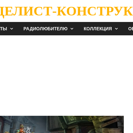
ДЕЛИСТ-КОНСТРУК
ЕТЫ
РАДИОЛЮБИТЕЛЮ
КОЛЛЕКЦИЯ
О