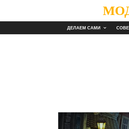
Перейти
МО
к
содержимому
ДЕЛАЕМ САМИ
СОВ