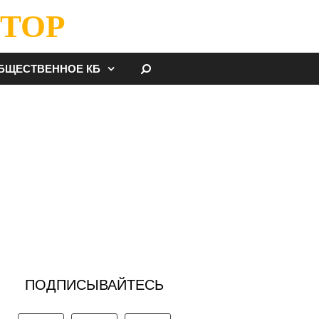
ТОР
НАЙТИ
БЩЕСТВЕННОЕ КБ
ПОДПИСЫВАЙТЕСЬ