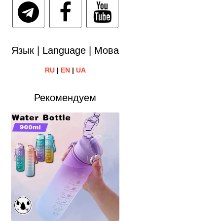
Язык | Language | Мова
RU
|
EN
|
UA
Рекомендуем