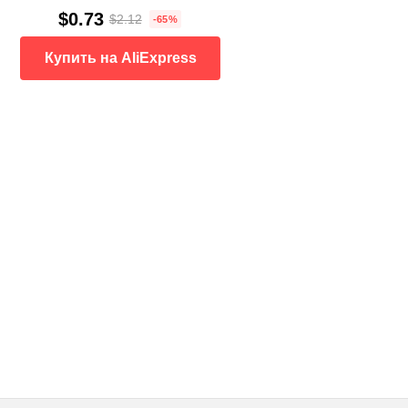
$0.73
$2.12
-65%
Купить на AliExpress