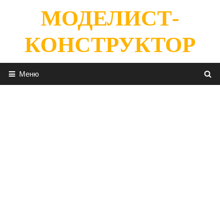
Перейти
МОДЕЛИСТ-
к
содержимому
КОНСТРУКТОР
Меню