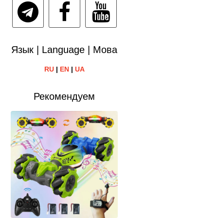
Язык | Language | Мова
RU
|
EN
|
UA
Рекомендуем