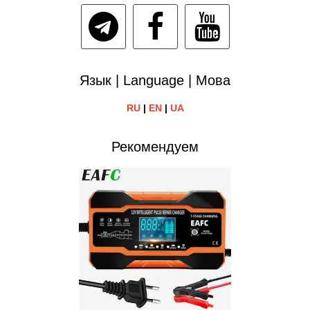
Язык | Language | Мова
RU
|
EN
|
UA
Рекомендуем