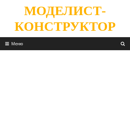
Перейти
МОДЕЛИСТ-
к
содержимому
КОНСТРУКТОР
Меню