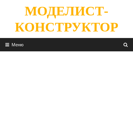
Перейти
МОДЕЛИСТ-
к
содержимому
КОНСТРУКТОР
Меню