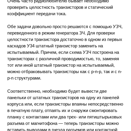
Очень часто радиолюбителю бывает необходимо
проверить целостность транзисторов и статический
коэффициент передачи тока.
Обе задачи довольно просто решаются с помощью УЗЧ,
переведенного в режим генератора ЗЧ. Для проверки
целостности транзистора достаточно в одном из первых
каскадов У34 штатный транзистор заменить на
испытываемый. Причем, если схема УЗЧ построена на
транзисторах с различной проводимостью, то, заменяя
тот или иной штатный транзистор на испытываемый,
можно отбраковывать транзисторы как с p-n-p, так и с n-
p-n структурами.
Соответственно, необходимо будет вывести две
панельки от штатных транзисторов на одну из панелей
корпуса или, если транзисторы впаяны непосредственно
в печатную плату, отпаять их и снаружи смонтировать
планку с контактами или два трех- или пятиштырьковых
разъема от магнитофона — теперь транзисторы можно
вставить выводами в гнезда разъемов или контактной