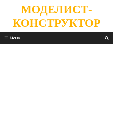
Перейти
МОДЕЛИСТ-
к
содержимому
КОНСТРУКТОР
Меню