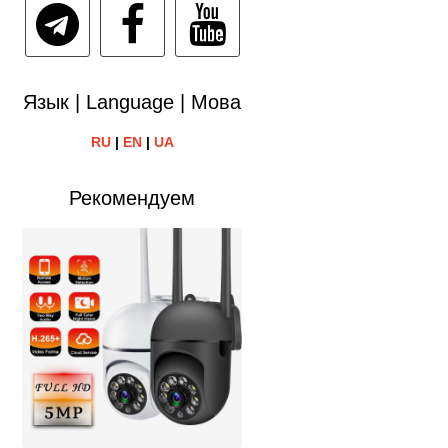
Язык | Language | Мова
RU
|
EN
|
UA
Рекомендуем