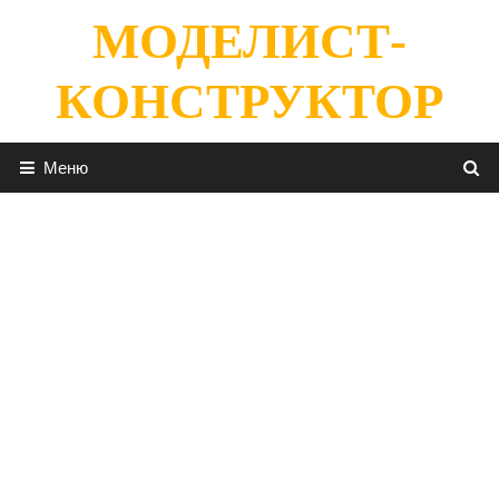
Перейти
МОДЕЛИСТ-
к
содержимому
КОНСТРУКТОР
Меню