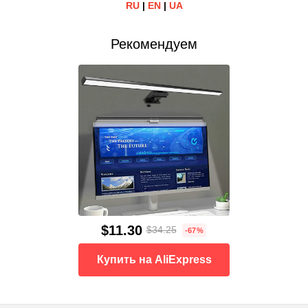
RU
|
EN
|
UA
Рекомендуем
$11.30
$34.25
-67%
Купить на AliExpress