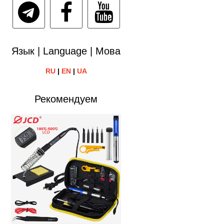
Язык | Language | Мова
RU
|
EN
|
UA
Рекомендуем