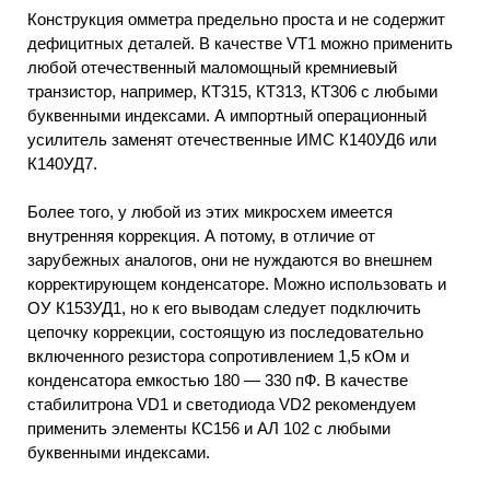
Конструкция омметра предельно проста и не содержит
дефицитных деталей. В качестве VT1 можно применить
любой отечественный маломощный кремниевый
транзистор, например, КТ315, КТ313, КТ306 с любыми
буквенными индексами. А импортный операционный
усилитель заменят отечественные ИМС К140УД6 или
К140УД7.
Более того, у любой из этих микросхем имеется
внутренняя коррекция. А потому, в отличие от
зарубежных аналогов, они не нуждаются во внешнем
корректирующем конденсаторе. Можно использовать и
ОУ К153УД1, но к его выводам следует подключить
цепочку коррекции, состоящую из последовательно
включенного резистора сопротивлением 1,5 кОм и
конденсатора емкостью 180 — 330 пФ. В качестве
стабилитрона VD1 и светодиода VD2 рекомендуем
применить элементы КС156 и АЛ 102 с любыми
буквенными индексами.