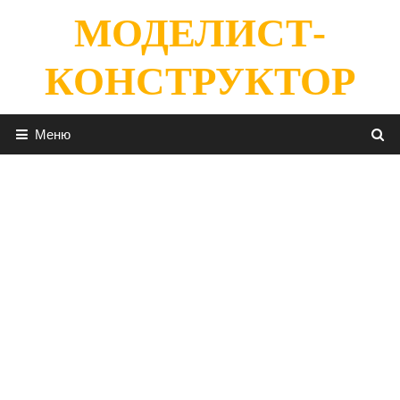
Перейти
МОДЕЛИСТ-
к
содержимому
КОНСТРУКТОР
Меню