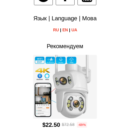
Язык | Language | Мова
RU
|
EN
|
UA
Рекомендуем
$22.50
$72.58
-69%