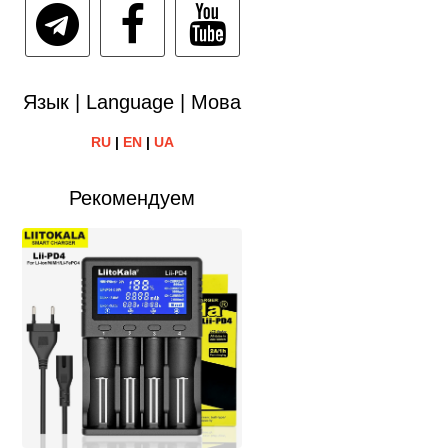
Язык | Language | Мова
RU
|
EN
|
UA
Рекомендуем