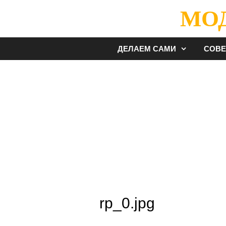
Перейти
МО
к
содержимому
ДЕЛАЕМ САМИ
СОВ
rp_0.jpg