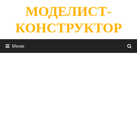
Перейти
МОДЕЛИСТ-
к
содержимому
КОНСТРУКТОР
Меню