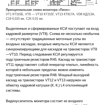
Принципиальная схема монитора «Пион»:
VT1 КТ315Б, VT8 — VT10 КТ315Г, VT13 КТ817А, VD8 КД213А,
С19 0,015 мк, С25 0,01 мк.
Выделенные и сформированные КСИ поступают на вход
кадровой развертки (VT8). Схема ее несколько необычна
— отсутствуют традиционные моточные узлы во
входных каскадах, входные импульсы КСИ являются
синхронизирующими для каскадов на транзисторах VT8
—VT10. Период следования КСИ регулируется
подстроечным резистором R45. Каскад на транзисторе
VT11 представляет собой генератор «пилы», линейность
которой в небольших пределах можно изменять
подстроечным резистором R48. Мощный выходной
каскад на транзисторах VT12 и VT13 нагружен на
обмотку кадровой катушки (К. К.) L4 отклоняющей
системы.
Видеоусилитель монитора состоит из входного