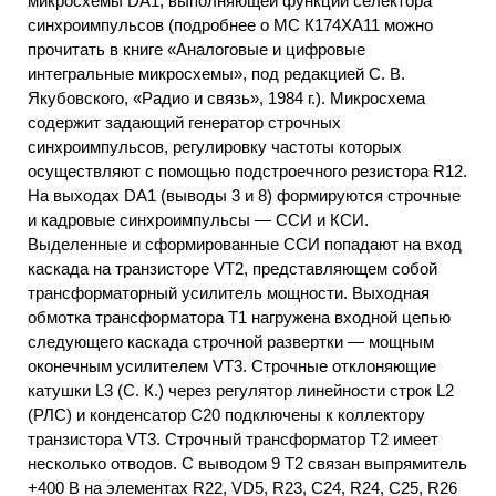
микросхемы DA1, выполняющей функции селектора
синхроимпульсов (подробнее о МС К174ХА11 можно
прочитать в книге «Аналоговые и цифровые
интегральные микросхемы», под редакцией С. В.
Якубовского, «Радио и связь», 1984 г.). Микросхема
содержит задающий генератор строчных
синхроимпульсов, регулировку частоты которых
осуществляют с помощью подстроечного резистора R12.
На выходах DA1 (выводы 3 и 8) формируются строчные
и кадровые синхроимпульсы — ССИ и КСИ.
Выделенные и сформированные ССИ попадают на вход
каскада на транзисторе VT2, представляющем собой
трансформаторный усилитель мощности. Выходная
обмотка трансформатора Т1 нагружена входной цепью
следующего каскада строчной развертки — мощным
оконечным усилителем VT3. Строчные отклоняющие
катушки L3 (С. К.) через регулятор линейности строк L2
(РЛС) и конденсатор С20 подключены к коллектору
транзистора VT3. Строчный трансформатор Т2 имеет
несколько отводов. С выводом 9 Т2 связан выпрямитель
+400 В на элементах R22, VD5, R23, С24, R24, С25, R26