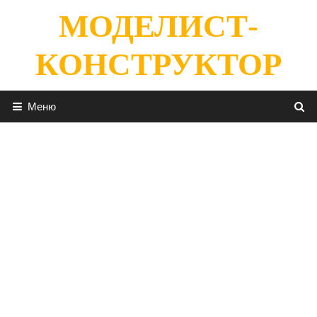
Перейти
МОДЕЛИСТ-
к
содержимому
КОНСТРУКТОР
Меню