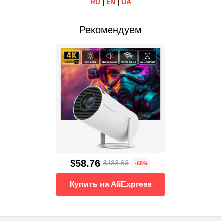
RU
|
EN
|
UA
Рекомендуем
$58.76
$183.63
-68%
Купить на AliExpress