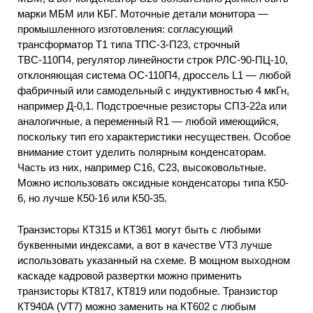
марки МБМ или КБГ. Моточные детали монитора —
промышленного изготовления: согласующий
трансформатор Т1 типа ТПС-3-П23, строчный
ТВС-110П4, регулятор линейности строк РЛС-90-ПЦ-10,
отклоняющая система ОС-110П4, дроссель L1 — любой
фабричный или самодельный с индуктивностью 4 мкГн,
например Д-0,1. Подстроечные резисторы СПЗ-22а или
аналогичные, а переменный R1 — любой имеющийся,
поскольку тип его характеристики несуществен. Особое
внимание стоит уделить полярным конденсаторам.
Часть из них, например С16, С23, высоковольтные.
Можно использовать оксидные конденсаторы типа К50-
6, но лучше К50-16 или К50-35.
Транзисторы КТ315 и КТ361 могут быть с любыми
буквенными индексами, а вот в качестве VT3 лучше
использовать указанный на схеме. В мощном выходном
каскаде кадровой развертки можно применить
транзисторы КТ817, КТ819 или подобные. Транзистор
КТ940А (VT7) можно заменить на КТ602 с любым