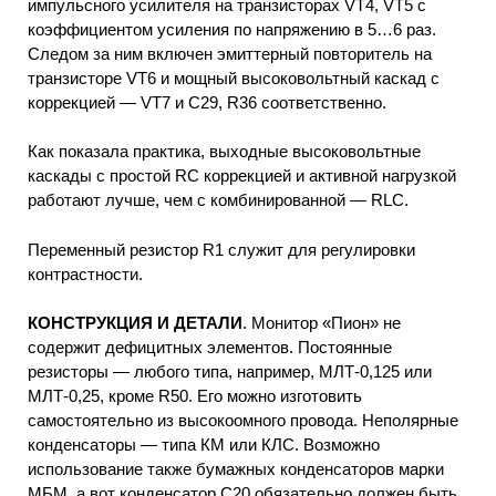
импульсного усилителя на транзисторах VT4, VT5 с
коэффициентом усиления по напряжению в 5…6 раз.
Следом за ним включен эмиттерный повторитель на
транзисторе VT6 и мощный высоковольтный каскад с
коррекцией — VT7 и С29, R36 соответственно.
Как показала практика, выходные высоковольтные
каскады с простой RC коррекцией и активной нагрузкой
работают лучше, чем с комбинированной — RLC.
Переменный резистор R1 служит для регулировки
контрастности.
КОНСТРУКЦИЯ И ДЕТАЛИ
. Монитор «Пион» не
содержит дефицитных элементов. Постоянные
резисторы — любого типа, например, МЛТ-0,125 или
МЛТ-0,25, кроме R50. Его можно изготовить
самостоятельно из высокоомного провода. Неполярные
конденсаторы — типа КМ или КЛС. Возможно
использование также бумажных конденсаторов марки
МБМ, а вот конденсатор С20 обязательно должен быть