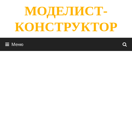
Перейти
МОДЕЛИСТ-
к
содержимому
КОНСТРУКТОР
Меню