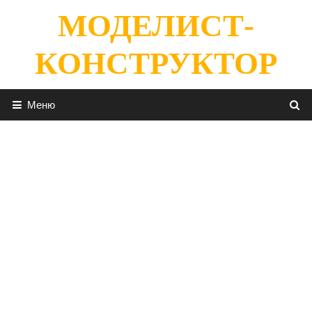
Перейти
МОДЕЛИСТ-
к
содержимому
КОНСТРУКТОР
Меню