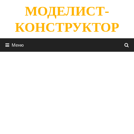
Перейти
МОДЕЛИСТ-
к
содержимому
КОНСТРУКТОР
Меню