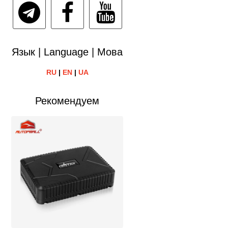
Язык | Language | Мова
RU
|
EN
|
UA
Рекомендуем