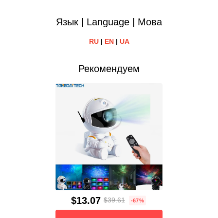
Язык | Language | Мова
RU
|
EN
|
UA
Рекомендуем
$13.07
$39.61
-67%