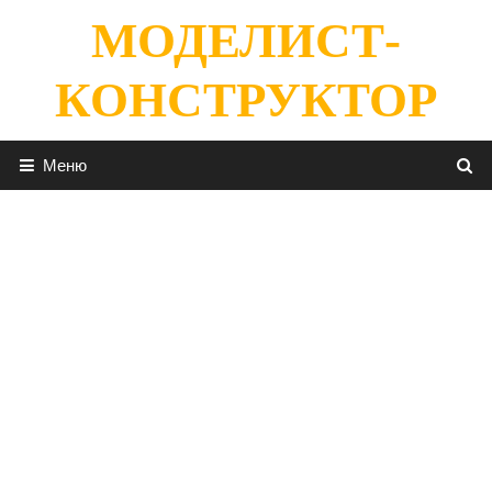
Перейти
МОДЕЛИСТ-
к
содержимому
КОНСТРУКТОР
Меню